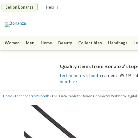
Sell on Bonanza
Help
Women
Men
Home
Beauty
Collectibles
Handbags
Je
Quality items from Bonanza’s top-
technoberrry's booth
earned a 99.1% sati
booth >>
Home
»
technoberrry's booth
»
USB Data Cable for Nikon Coolpix S2750 Photo Digital